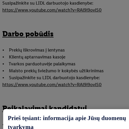
Susipažinkite su LIDL darbuotojo kasdienybe:
https://www.youtube.com/watch?v=RAl9i9ovlS0
Darbo pobūdis
• Prekių iškrovimas į lentynas
• Klientų aptarnavimas kasoje
• Tvarkos parduotuvėje palaikymas
• Maisto prekių šviežumo ir kokybės užtikrinimas
• Susipažinkite su LIDL darbuotojo kasdienybe:
https://www.youtube.com/watch?v=RAl9i9ovlS0
Reikalavimai kandidatui
Prieš tęsiant: informacija apie Jūsų duomenų
• Gali dirbti pamainomis nuo 5:30 iki 14:30 val. ir nuo 14:00
tvarkymą