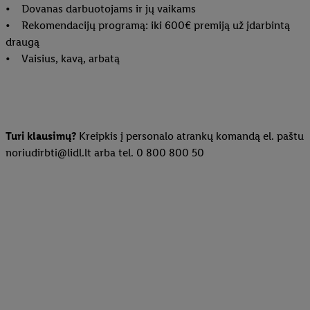
• Dovanas darbuotojams ir jų vaikams
• Rekomendacijų programą: iki 600€ premiją už įdarbintą
draugą
• Vaisius, kavą, arbatą
Turi klausimų?
Kreipkis į personalo atrankų komandą el. paštu
noriudirbti@lidl.lt arba tel. 0 800 800 50