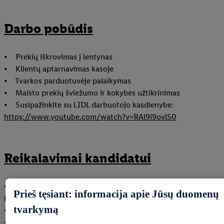
Darbo pobūdis
• Prekių iškrovimas į lentynas
• Klientų aptarnavimas kasoje
• Tvarkos parduotuvėje palaikymas
• Maisto prekių šviežumo ir kokybės užtikrinimas
• Susipažinkite su LIDL darbuotojo kasdienybe:
https://www.youtube.com/watch?v=RAl9i9ovlS0
Reikalavimai kandidatui
• Gali dirbti pamainomis nuo 6:00 iki 14:30 val. ir nuo 14:00
Prieš tęsiant: informacija apie Jūsų duomenų
iki 22:30 val.
tvarkymą
• Kalbi lietuviškai
• Esi pasiruošęs (-usi) intensyviam fiziniam darbui