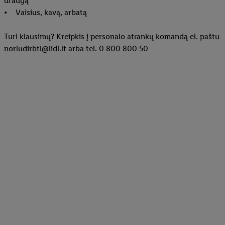
draugą
• Vaisius, kavą, arbatą
Turi klausimų? Kreipkis į personalo atrankų komandą el. paštu
noriudirbti@lidl.lt arba tel. 0 800 800 50