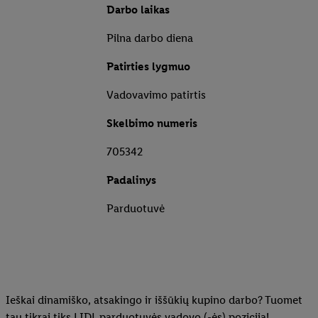
Darbo laikas
Pilna darbo diena
Patirties lygmuo
Vadovavimo patirtis
Skelbimo numeris
705342
Padalinys
Parduotuvė
Ieškai dinamiško, atsakingo ir iššūkių kupino darbo? Tuomet
tau tikrai tiks LIDL parduotuvės vadovo (-ės) pozicija!