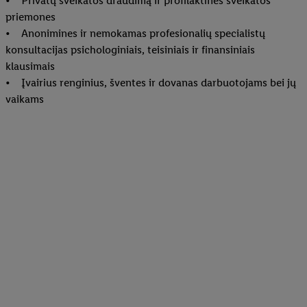
• Privatų sveikatos draudimą ir profilaktines sveikatos
priemones
• Anonimines ir nemokamas profesionalių specialistų
konsultacijas psichologiniais, teisiniais ir finansiniais
klausimais
• Įvairius renginius, šventes ir dovanas darbuotojams bei jų
vaikams