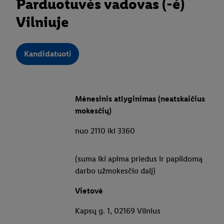
Parduotuvės vadovas (-ė)
Vilniuje
Kandidatuoti
Mėnesinis atlyginimas (neatskaičius
mokesčių)
nuo 2110 iki 3360
(suma iki apima priedus ir papildomą
darbo užmokesčio dalį)
Vietovė
Kapsų g. 1, 02169 Vilnius