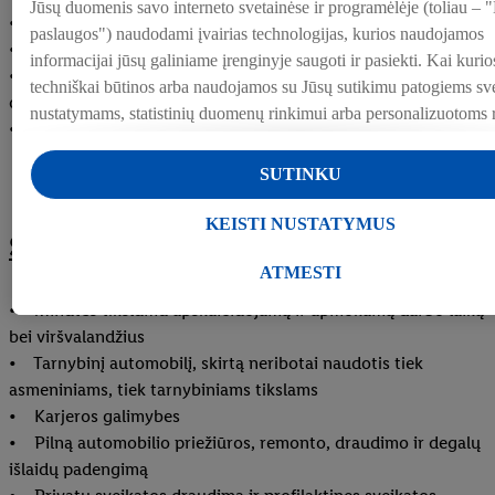
Jūsų duomenis savo interneto svetainėse ir programėlėje (toliau – "
• Puikiai organizuoji darbus ir moki suburti komandą
paslaugos") naudodami įvairias technologijas, kurios naudojamos
• Prisiimi atsakomybę
informacijai jūsų galiniame įrenginyje saugoti ir pasiekti. Kai kurios
• Esi pasiruošęs (-usi) ne tik vadovaujančiam, bet ir fiziniam
techniškai būtinos arba naudojamos su Jūsų sutikimu patogiems sv
darbui
nustatymams, statistinių duomenų rinkimui arba personalizuotoms
• Gali dirbti pamainomis
priemonėms Lidl paslaugose ir už jų ribų. Jei esate "Lidl Plus" pr
dalyvis, šiais tikslais taip pat tvarkomi duomenys apie Jūsų elgesį
SUTINKU
apsiperkant parduotuvėje.
Skiltyje "Keisti nustatymus" galite leisti individualius tikslus ir ras
KEISTI NUSTATYMUS
Siūlome
informacijos apie duomenų tvarkymą.
Paspaudę "Atmesti", galite leisti naudoti tik būtinas technologijas. 
ATMESTI
"Sutinku", sutinkate, kad duomenys būtų tvarkomi visais pirmiau m
• Minutės tikslumu apskaičiuojamą ir apmokamą darbo laiką
tikslais. Daugiau informacijos, įskaitant informaciją apie duomenų
bei viršvalandžius
saugojimo laikotarpį ir Jūsų teisę bet kada atšaukti sutikimą, galite 
• Tarnybinį automobilį, skirtą neribotai naudotis tiek
privatumo politikoje
arba paspaudus
čia
.
asmeniniams, tiek tarnybiniams tikslams
• Karjeros galimybes
• Pilną automobilio priežiūros, remonto, draudimo ir degalų
išlaidų padengimą