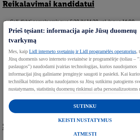
Reikalavimai kandidatui
Gali dirbti pamainomis nuo 5:30 iki 14:30 val. ir nuo 14:00
iki 22:30 val.
Prieš tęsiant: informacija apie Jūsų duomenų
tvarkymą
Profesinis arba aukštesnysis išsilavinimas
1-2 metų darbo patirtis (nebūtinai prekybos srityje)
Mes, kaip
Lidl interneto svetainių ir Lidl programėlės operatorius
,
Jūsų duomenis savo interneto svetainėse ir programėlėje (toliau – "
Geri organizaciniai ir komandinio darbo igūdžiai
paslaugos") naudodami įvairias technologijas, kurios naudojamos
Gebėjimas prisiimti atsakomybę
informacijai jūsų galiniame įrenginyje saugoti ir pasiekti. Kai kurios
techniškai būtinos arba naudojamos su Jūsų sutikimu patogiems sv
Orientacija į klientą ir rezultatus
nustatymams, statistinių duomenų rinkimui arba personalizuotoms
Noras dirbti ne tik vadovaujamą, bet ir fizinį darbą
priemonėms Lidl paslaugose ir už jų ribų. Jei esate "Lidl Plus" pr
dalyvis, šiais tikslais taip pat tvarkomi duomenys apie Jūsų elgesį
SUTINKU
apsiperkant parduotuvėje.
Skiltyje "Keisti nustatymus" galite leisti individualius tikslus ir ras
KEISTI NUSTATYMUS
Siūlome
informacijos apie duomenų tvarkymą.
Paspaudę "Atmesti", galite leisti naudoti tik būtinas technologijas. 
ATMESTI