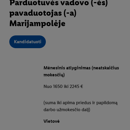
Parduotuvės vadovo (-ės)
pavaduotojas (-a)
Marijampolėje
Kandidatuoti
Mėnesinis atlyginimas (neatskaičius
mokesčių)
Nuo 1650 iki 2245 €
(suma iki apima priedus ir papildomą
darbo užmokesčio dalį)
Vietovė