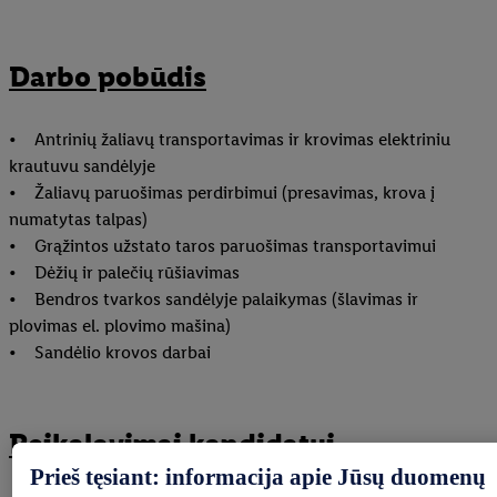
Darbo pobūdis
• Antrinių žaliavų transportavimas ir krovimas elektriniu
krautuvu sandėlyje
• Žaliavų paruošimas perdirbimui (presavimas, krova į
numatytas talpas)
• Grąžintos užstato taros paruošimas transportavimui
• Dėžių ir palečių rūšiavimas
• Bendros tvarkos sandėlyje palaikymas (šlavimas ir
plovimas el. plovimo mašina)
• Sandėlio krovos darbai
Reikalavimai kandidatui
Prieš tęsiant: informacija apie Jūsų duomenų