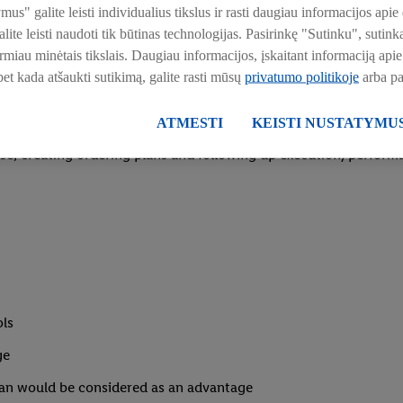
ymus" galite leisti individualius tikslus ir rasti daugiau informacijos a
y challenges to quality issues
ite leisti naudoti tik būtinas technologijas. Pasirinkę "Sutinku", suti
irmiau minėtais tikslais. Daugiau informacijos, įskaitant informaciją a
 identify opportunities for improvement
 bet kada atšaukti sutikimą, galite rasti mūsų
privatumo politikoje
arba p
rations while collaborating with cross-functional departments in
ATMESTI
KEISTI NUSTATYMU
yse, creating ordering plans and following up execution/perform
ols
ge
rman would be considered as an advantage