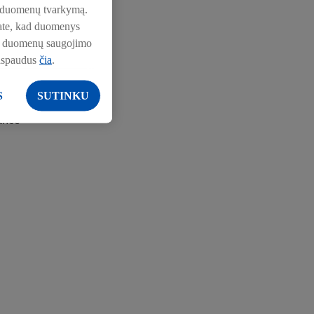
pie duomenų tvarkymą.
nkate, kad duomenys
pie duomenų saugojimo
aspaudus
čia
.
 Baltics
S
SUTINKU
ance