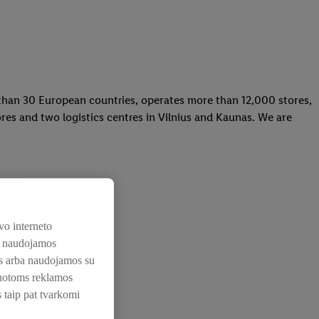
re than 30 European countries, operates more than 12,000 stores,
res and two logistics centres in Vilnius and Kaunas. We are
vo interneto
os naudojamos
nos arba naudojamos su
zuotoms reklamos
s taip pat tvarkomi