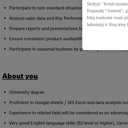
Skiltyje "Keisti nustat
Participate in non-standard situation solving – from deliver
Paspaudę "Atmesti", gal
būtų tvarkomi visais p
Analyze sales data and Key Performance Indicators (KPI) to
laikotarpį ir Jūsų teisę
Prepare reports and presentations for management
Ensure consistent product availability and smooth daily ope
Participate in seasonal business by preparing demand anal
About you
University degree
Proficient in Google sheets / MS Excel and data analysis to
Experience in related field will be considered as an advanta
Very good English language skills (B2 level or higher), Ge