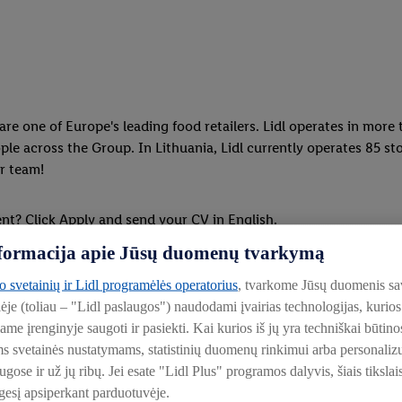
e are one of Europe's leading food retailers. Lidl operates in mo
e across the Group. In Lithuania, Lidl currently operates 85 sto
ur team!
nt? Click Apply and send your CV in English.
informacija apie Jūsų duomenų tvarkymą
to svetainių ir Lidl programėlės operatorius
, tvarkome Jūsų duomenis sa
lėje (toliau – "Lidl paslaugos") naudodami įvairias technologijas, kuri
iame įrenginyje saugoti ir pasiekti. Kai kurios iš jų yra techniškai būti
ms svetainės nustatymams, statistinių duomenų rinkimui arba personali
ose ir už jų ribų. Jei esate "Lidl Plus" programos dalyvis, šiais tikslai
esį apsiperkant parduotuvėje.
stems