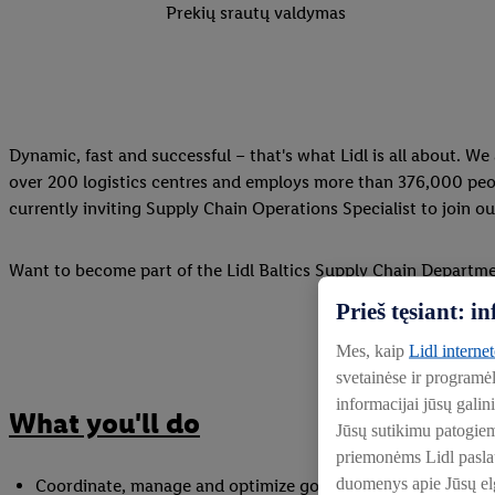
Prekių srautų valdymas
Dynamic, fast and successful – that's what Lidl is all about. W
over 200 logistics centres and employs more than 376,000 peopl
currently inviting Supply Chain Operations Specialist to join o
Want to become part of the Lidl Baltics Supply Chain Departme
Prieš tęsiant: 
Mes, kaip
Lidl interne
svetainėse ir programė
informacijai jūsų galin
What you'll do
Jūsų sutikimu patogie
priemonėms Lidl paslaug
duomenys apie Jūsų elg
Coordinate, manage and optimize goods flow in internal sy