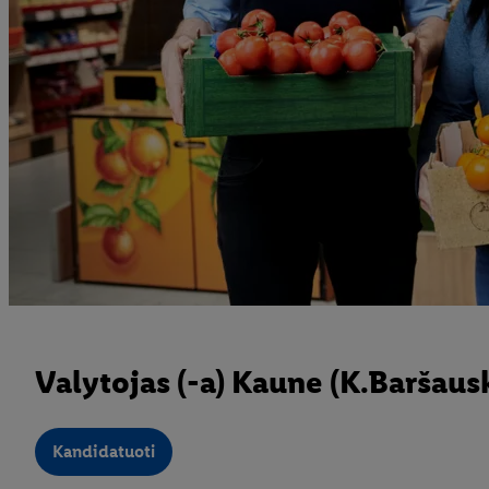
Valytojas (-a) Kaune (K.Baršausk
Kandidatuoti