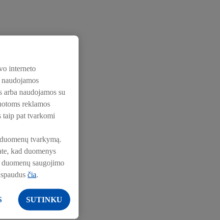
vo interneto
os naudojamos
nos arba naudojamos su
zuotoms reklamos
s taip pat tvarkomi
pie duomenų tvarkymą.
nkate, kad duomenys
pie duomenų saugojimo
aspaudus
čia
.
S
SUTINKU