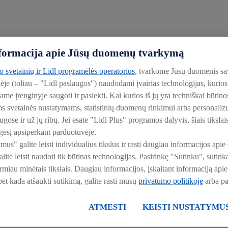
informacija apie Jūsų duomenų tvarkymą
to svetainių ir Lidl programėlės operatorius
, tvarkome Jūsų duomenis sa
lėje (toliau – "Lidl paslaugos") naudodami įvairias technologijas, kuri
iame įrenginyje saugoti ir pasiekti. Kai kurios iš jų yra techniškai būti
ms svetainės nustatymams, statistinių duomenų rinkimui arba personali
ose ir už jų ribų. Jei esate "Lidl Plus" programos dalyvis, šiais tikslai
esį apsiperkant parduotuvėje.
ymus" galite leisti individualius tikslus ir rasti daugiau informacijos a
ite leisti naudoti tik būtinas technologijas. Pasirinkę "Sutinku", suti
irmiau minėtais tikslais. Daugiau informacijos, įskaitant informaciją a
 bet kada atšaukti sutikimą, galite rasti mūsų
privatumo politikoje
arba p
inės patalpos)
ATMESTI
KEISTI NUSTATYMU