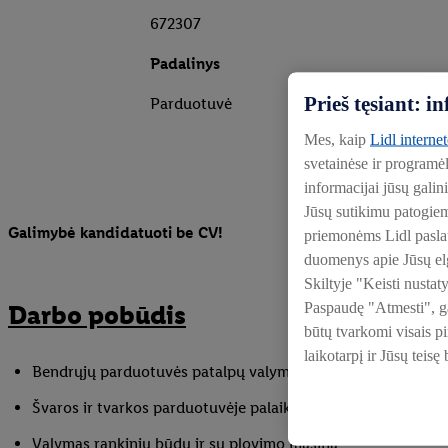
672307
Padalinys
Prieš tęsiant: 
Parduotuvė
Mes, kaip
Lidl interne
svetainėse ir programė
informacijai jūsų galin
Jūsų sutikimu patogie
Galimybė kandidatuoti be CV!
priemonėms Lidl paslaug
duomenys apie Jūsų elg
Skiltyje "Keisti nustat
Paspaudę "Atmesti", gal
Darbo pobūdis
būtų tvarkomi visais p
laikotarpį ir Jūsų teisę
Bendrųjų parduotuvės patalpų valymas (prekybos salė, buit
Švaros ir tvarkos parduotuvėje palaikymas
Valymas rankiniu būdu ir su plovimo mašina