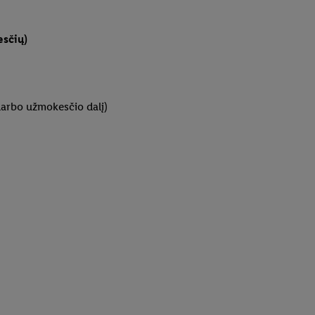
esčių)
darbo užmokesčio dalį)