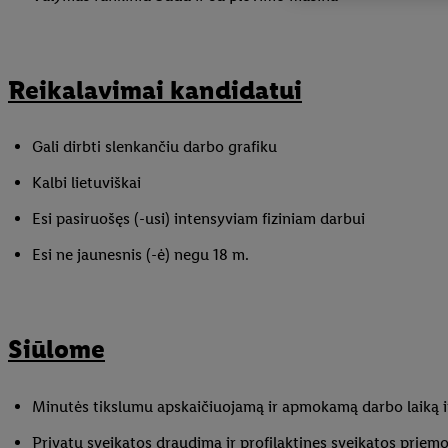
Reikalavimai kandidatui
Gali dirbti slenkančiu darbo grafiku
Kalbi lietuviškai
Esi pasiruošęs (-usi) intensyviam fiziniam darbui
Esi ne jaunesnis (-ė) negu 18 m.
Siūlome
Minutės tikslumu apskaičiuojamą ir apmokamą darbo laiką ir
Privatų sveikatos draudimą ir profilaktines sveikatos priem