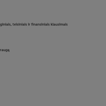
iais, teisiniais ir finansiniais klausimais
draugą