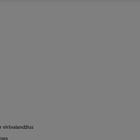
 viršvalandžius
ones