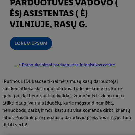
PARDUOTUVĖS VADOVO (
ĖS) ASISTENTAS ( Ė)
VILNIUJE, RASŲ G.
LOREM IPSUM
...
Darbo skelbimai parduotuvėse ir logistikos centre
Rutinos LIDL kasose tikrai nėra mūsų kasų darbuotojai
kasdien atlieka skirtingus darbus. Todėl ieškome tų, kurie
geba puikiai bendrauti su įvairiais žmonėmis ir vienu metu
atlikti daug įvairių užduočių, kurie mėgsta dinamišką,
nenuobodų darbą ir nori kartu su visa komanda dirbti klientų
labui. Prisĳunk prie geriausio darbdavio prekybos srityje. Taip
dirbti verta!