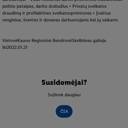
privatumo politikoje
arba paspaudus
čia
.
poilsio patalpas, darbo drabužius • Privatų sveikatos
draudimą ir profilaktines sveikatospriemones • Įvairius
renginius, šventes ir dovanas darbuotojams bei jų vaikams
VietovėKauno Regioninė BendrovėSkelbimas galioja
iki2022.01.21
Susidomėjai?
Sužinok daugiau
ČIA